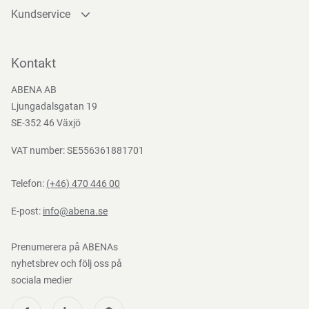
Kundservice
Kontakta oss
Bli kund
Kontakt
Bli e-handelskund
ABENA AB
Mediacenter
Ljungadalsgatan 19
Nedladdningar
SE-352 46 Växjö
VAT number: SE556361881701
Telefon:
(+46) 470 446 00
E-post:
info@abena.se
Prenumerera på ABENAs
nyhetsbrev och följ oss på
sociala medier