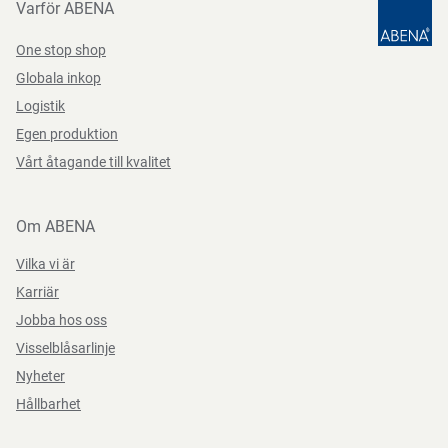
Varför ABENA
One stop shop
Globala inkop
Logistik
Egen produktion
Vårt åtagande till kvalitet
Om ABENA
Vilka vi är
Karriär
Jobba hos oss
Visselblåsarlinje
Nyheter
Hållbarhet