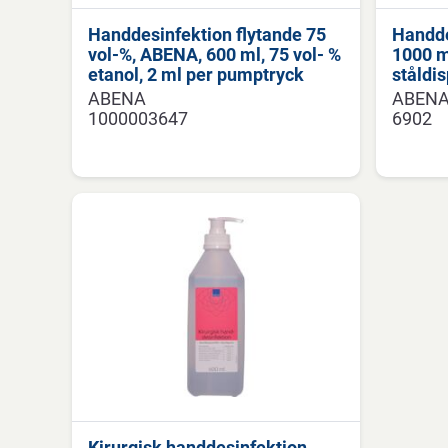
Handdesinfektion flytande 75
Handde
vol-%, ABENA, 600 ml, 75 vol- %
1000 m
etanol, 2 ml per pumptryck
ståldi
ABENA
ABEN
1000003647
6902
Kirurgisk handdesinfektion