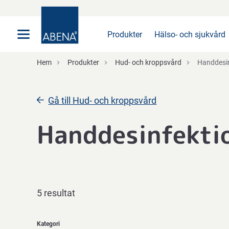
Huvudsaklig
Nav
Sidfot
Produkter
Hälso- och sjukvård
Hem
Produkter
Hud- och kroppsvård
Handdesin
Gå till Hud- och kroppsvård
Handdesinfekti
5 resultat
Kategori