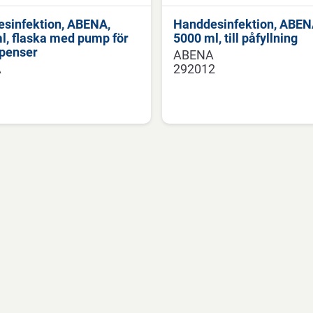
sinfektion, ABENA,
Handdesinfektion, ABEN
l, flaska med pump för
5000 ml, till påfyllning
spenser
ABENA
A
292012