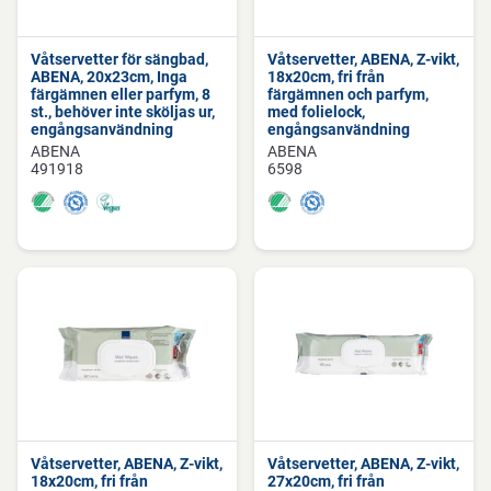
Våtservetter för sängbad,
Våtservetter, ABENA, Z-vikt,
ABENA, 20x23cm, Inga
18x20cm, fri från
färgämnen eller parfym, 8
färgämnen och parfym,
st., behöver inte sköljas ur,
med folielock,
engångsanvändning
engångsanvändning
ABENA
ABENA
491918
6598
Våtservetter, ABENA, Z-vikt,
Våtservetter, ABENA, Z-vikt,
18x20cm, fri från
27x20cm, fri från