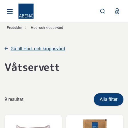
Huvudsaklig
Nav
Sidfot
Produkter
Hud- och kroppsvård
Gå till Hud- och kroppsvård
Våtservett
9 resultat
Alla filter