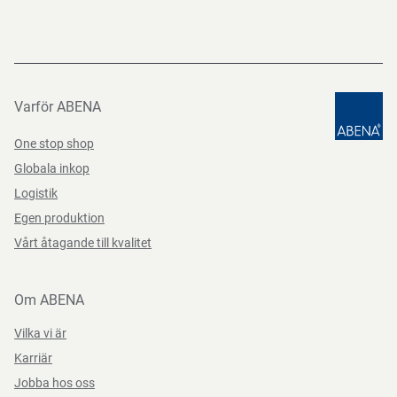
Varför ABENA
One stop shop
Globala inkop
Logistik
Egen produktion
Vårt åtagande till kvalitet
Om ABENA
Vilka vi är
Karriär
Jobba hos oss