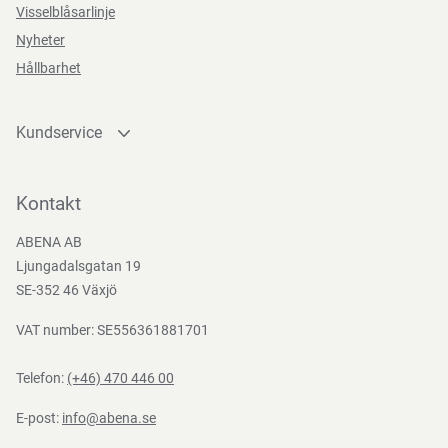
Visselblåsarlinje
Nyheter
Hållbarhet
Kundservice
Kontakta oss
Bli kund
Kontakt
Bli e-handelskund
ABENA AB
Mediacenter
Ljungadalsgatan 19
Nedladdningar
SE-352 46 Växjö
VAT number: SE556361881701
Telefon:
(+46) 470 446 00
E-post:
info@abena.se