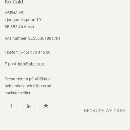
Bli kund
Kontakt
Bli e-handelskund
ABENA AB
Mediacenter
Ljungadalsgatan 19
Nedladdningar
SE-352 46 Växjö
VAT number: SE556361881701
Telefon:
(+46) 470 446 00
E-post:
info@abena.se
Prenumerera på ABENAs
nyhetsbrev och följ oss på
sociala medier