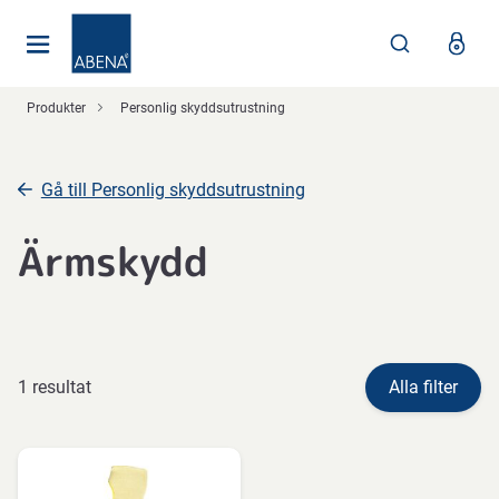
Huvudsaklig
Nav
Sidfot
Produkter
Personlig skyddsutrustning
Gå till Personlig skyddsutrustning
Ärmskydd
1 resultat
Alla filter