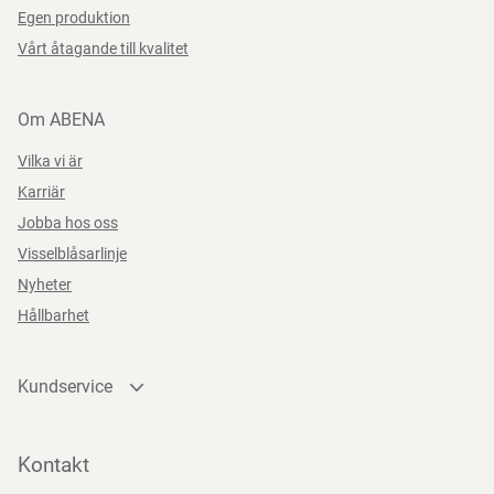
Egen produktion
Vårt åtagande till kvalitet
Om ABENA
Vilka vi är
Karriär
Jobba hos oss
Visselblåsarlinje
Nyheter
Hållbarhet
Kundservice
Kontakta oss
Bli kund
Kontakt
Bli e-handelskund