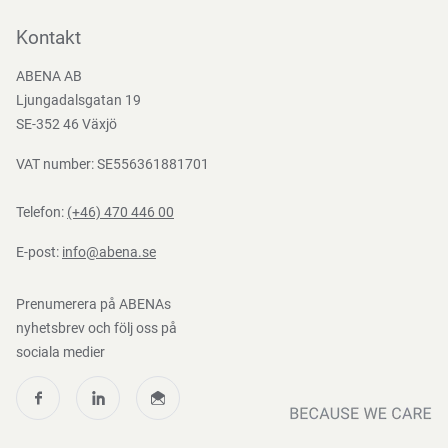
Kontakta oss
Bli kund
Kontakt
Bli e-handelskund
ABENA AB
Mediacenter
Ljungadalsgatan 19
Nedladdningar
SE-352 46 Växjö
VAT number: SE556361881701
Telefon:
(+46) 470 446 00
E-post:
info@abena.se
Prenumerera på ABENAs
nyhetsbrev och följ oss på
sociala medier