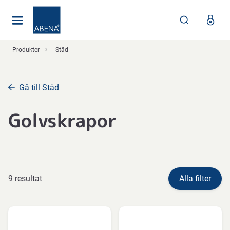
Huvudsaklig
Nav
Sidfot
Produkter
Städ
Gå till Städ
Golvskrapor
9 resultat
Alla filter