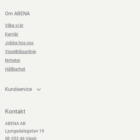
Om ABENA
Vilka vi är
Karriär
Jobba hos oss
Visselblåsarlinje
Nyheter
Hållbarhet
Kundservice
Kontakta oss
Bli kund
Kontakt
Bli e-handelskund
ABENA AB
Mediacenter
Ljungadalsgatan 19
Nedladdningar
SE-352 46 Växjö