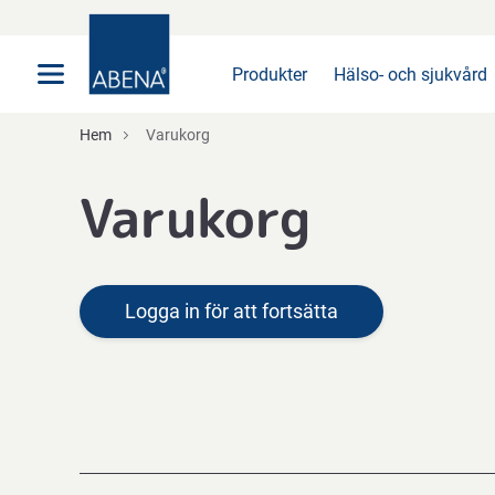
Huvudsaklig
Nav
Sidfot
Produkter
Hälso- och sjukvård
Hem
Varukorg
Varukorg
Logga in för att fortsätta