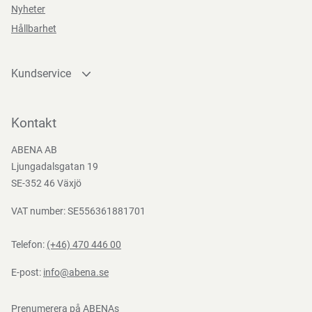
Nyheter
Hållbarhet
Kundservice
Kontakta oss
Bli kund
Kontakt
Bli e-handelskund
ABENA AB
Mediacenter
Ljungadalsgatan 19
Nedladdningar
SE-352 46 Växjö
VAT number: SE556361881701
Telefon:
(+46) 470 446 00
E-post:
info@abena.se
Prenumerera på ABENAs