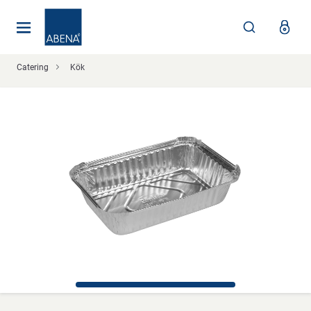
Huvudsaklig
Nav
Sidfot
Catering
Kök