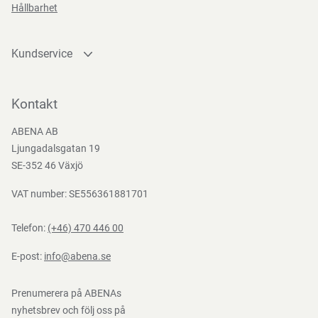
Hållbarhet
och förberedelse av mat. Vi rekommenderar att du köper
(EG) nr 1935/2004, (EG) Nr. 2023/2006, BEK nr 681 af
praktiska lock, som gör det möjligt att stapla brickorna,
25/05/2020
säkerställa god hygien, hålla matens temperatur och
Kundservice
undvika spill längs vägen.
Kontakta oss
Bli kund
Kontakt
Bli e-handelskund
Funktioner
ABENA AB
Mediacenter
Ljungadalsgatan 19
Nedladdningar
SE-352 46 Växjö
VAT number: SE556361881701
Telefon:
(+46) 470 446 00
E-post:
info@abena.se
Prenumerera på ABENAs
nyhetsbrev och följ oss på