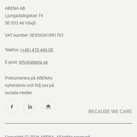
Bli e-handelskund
ABENA AB
Mediacenter
Ljungadalsgatan 19
Nedladdningar
SE-352 46 Växjö
VAT number: SE556361881701
Telefon:
(+46) 470 446 00
E-post:
info@abena.se
Prenumerera på ABENAs
nyhetsbrev och följ oss på
sociala medier