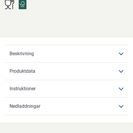
Beskrivning
Produktdata
Beskrivning
Instruktioner
Produktdata
Produktdata
Nedladdningar
Instruktioner
Varumärke
ABENA
Nedladdningar
Artikelbenämning
Behållare