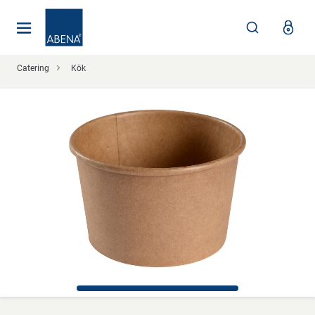
Huvudsaklig
Nav
Sidfot
Catering
Kök