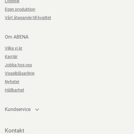
Logistik
Egen produktion
Vårt åtagande till kvalitet
Om ABENA
Vilka vi är
Karriär
Jobba hos oss
Visselblåsarlinje
Nyheter
Hållbarhet
Kundservice
Kontakta oss
Bli kund
Kontakt