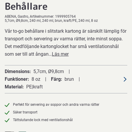
Behållare
ABENA
Gastro
Artikelnummer:
1999905764
5,7cm, Ø9,8cm, 240 ml, 240 ml, brun, kraft/PE, 240 ml, 8 oz
Vår to-go behållare i slitstark kartong är särskilt lämplig för
transport och servering av varma rätter, inte minst soppa.
Det medföljande kartonglocket har små ventilationshål
som ser till att ångan…
Läs mer
Dimensions
5,7cm, Ø9,8cm
Funktioner
8 oz
Färg
brun
Material
PE|kraft
Perfekt för servering av soppor och andra varma rätter
Säker transport
Tättslutande lock med ventilationshål