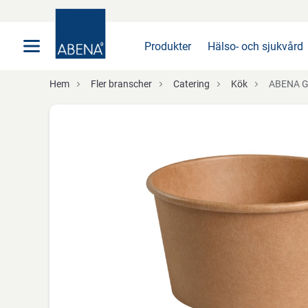
Huvudsaklig
Nav
Sidfot
Produkter
Hälso- och sjukvård
Hem
Fler branscher
Catering
Kök
ABENA Gastro, 6,2c