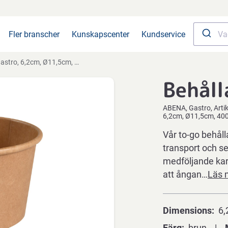
Fler branscher
Kunskapscenter
Kundservice
m, Ø11,5cm, 400 ml, 400 ml, brun, kraft/PE, 12 oz
Behåll
ABENA
Gastro
Arti
6,2cm, Ø11,5cm, 400 
Vår to-go behålla
transport och se
medföljande kart
att ångan…
Läs 
Dimensions
6,
Färg
brun