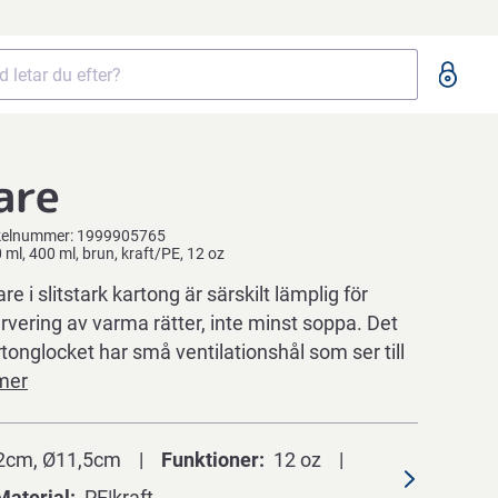
are
kelnummer:
1999905765
ml, 400 ml, brun, kraft/PE, 12 oz
re i slitstark kartong är särskilt lämplig för
rvering av varma rätter, inte minst soppa. Det
onglocket har små ventilationshål som ser till
mer
2cm, Ø11,5cm
Funktioner
12 oz
Material
PE|kraft