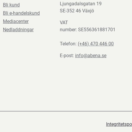
Ljungadalsgatan 19
Bli kund
SE-352 46 Växjö
Bli e-handelskund
Mediacenter
VAT
Nedladdningar
number: SE556361881701
Telefon:
(+46) 470 446 00
E-post:
info@abena.se
Integritetspo