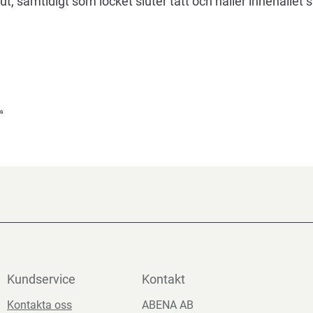
 samtidigt som locket sluter tätt och håller innehållet 
Kundservice
Kontakt
Kontakta oss
ABENA AB