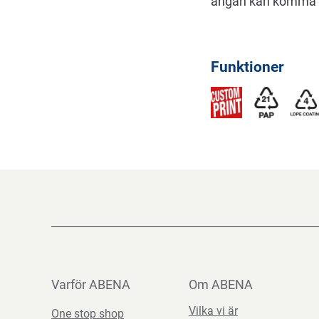
ångan kan komma ut,
Funktioner
Varför ABENA
Om ABENA
Vilka vi är
One stop shop