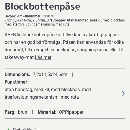
Blockbottenpåse
Detpak
Artikelnummer:
133070
7,2x11,5x24,6cm, 2 l, brun, OPP/papper, utan handtag, med kil, med blockbas,
med återförslutningsmekanism, med ruta
ABENAs blockbottenpåse är tillverkad av kraftigt papper
och har en god bärförmåga. Påsen kan användas för olika
ändamål, till exempel en packpåse, shoppingkasse eller för
takeaway-mat.
Läs mer
Dimensions
7,2x11,5x24,6cm
Funktioner
utan handtag, med kil, med blockbas, med
återförslutningsmekanism, med ruta
Färg
brun
Material
OPP|papper
Stark bärförmåga