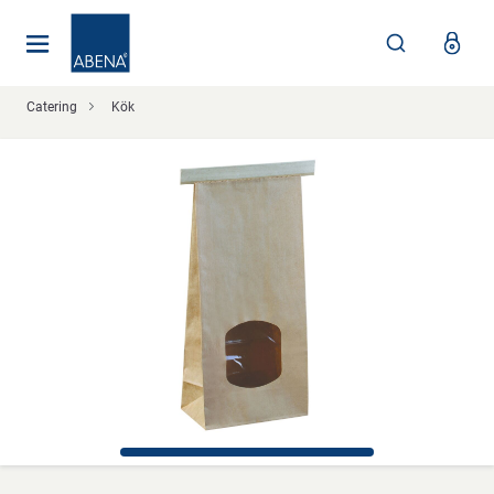
Huvudsaklig
Nav
Sidfot
Catering
Kök