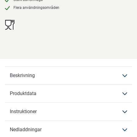
Flera användningsområden
Beskrivning
Produktdata
Beskrivning
Detpak
Instruktioner
Produktdata
Produktdata
Produktbeskrivning
Nedladdningar