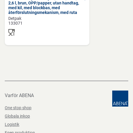
2,6 l, brun, OPP/papper, utan handtag,
med kil, med blockbas, med
återförslutningsmekanism, med ruta
Förvaringsinstruktioner
Detpak
133071
Förvara rent och torrt.
Direktiv, förordningar och lagstiftning
(EG) nr 10/2011, (EG) nr 1935/2004, (EG) Nr. 2023/2006,
BEK nr 681 af 25/05/2020
Varför ABENA
One stop shop
Globala inkop
Logistik
Egen produktion