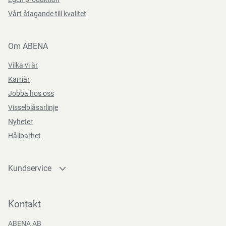
Vårt åtagande till kvalitet
Om ABENA
Vilka vi är
Karriär
Jobba hos oss
Visselblåsarlinje
Nyheter
Hållbarhet
Kundservice
Kontakta oss
Bli kund
Kontakt
Bli e-handelskund
ABENA AB