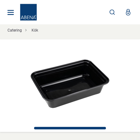
Huvudsaklig
Nav
Sidfot
Catering
Kök