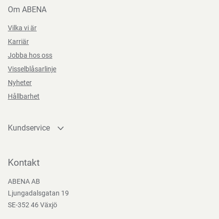
Om ABENA
Vilka vi är
Karriär
Jobba hos oss
Visselblåsarlinje
Nyheter
Hållbarhet
Kundservice
Kontakta oss
Bli kund
Kontakt
Bli e-handelskund
ABENA AB
Mediacenter
Ljungadalsgatan 19
Nedladdningar
SE-352 46 Växjö