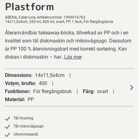
Plastform
ABENA
Cater-Line
Artikelnummer:
1999916763
14x11,5x4cm, 350 ml, 400 ml, svart, PP, 1 fack, För flergångsbruk
Återanvändbar takeaway-bricka, tillverkad av PP och i en
kvalitet som tål diskmaskin och mikrovågsugn. Dessutom
är PP 100 % återvinningsbart med korrekt sortering. Kan
diskas i diskmaskin – har…
Läs mer
Dimensions
14x11,5x4cm
Volym, brutto
400
Funktioner
För flergångsbruk
Färg
svart
Material
PP
Tål frysning
Tål mikrovågsugn
Utrymmessnål