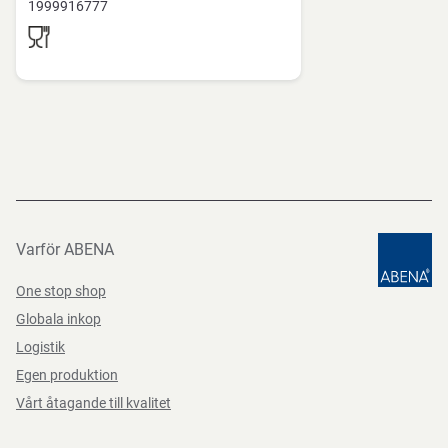
1999916777
diskas i diskmaskin – har testats och klarat 125 diskcykler
i enlighet med teststandarden EN 12875-1:2005. Har
testats i både vanliga och industriella diskmaskiner med
en avslutande sköljningstemperatur på 81 °C.
Funktioner
Varför ABENA
One stop shop
Globala inkop
Logistik
Egen produktion
Vårt åtagande till kvalitet