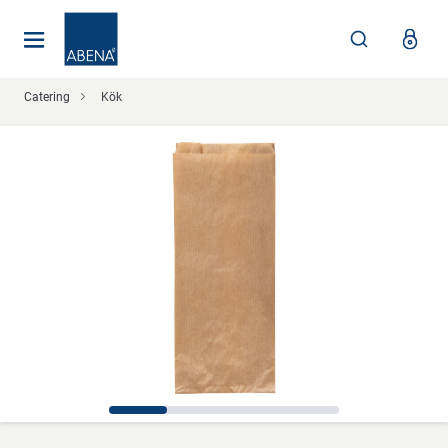
Huvudsaklig
Nav
Sidfot
Catering
Kök