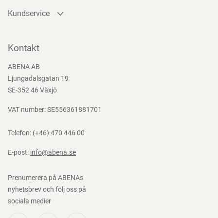
Kundservice
Direktiv, förordningar och lagstiftning
Kontakta oss
(EG) nr 1935/2004, (EG) Nr. 2023/2006, 94/62/EC, BEK nr
Bli kund
Kontakt
681 af 25/05/2020
Bli e-handelskund
ABENA AB
Mediacenter
Ljungadalsgatan 19
Nedladdningar
SE-352 46 Växjö
VAT number: SE556361881701
Telefon:
(+46) 470 446 00
E-post:
info@abena.se
Prenumerera på ABENAs
nyhetsbrev och följ oss på
sociala medier