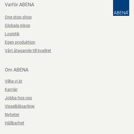
Varför ABENA
Funktioner
med bottenkil, liten
One stop shop
Längd/djup
33 cm
Instruktioner för förpackningskassering
Globala inkop
Datablad
Logistik
Bredd
7 cm
Kan återvinnas eller förbrännas.
Egen produktion
Datasheets 1603502 SV-SE
PDF-fil
Vårt åtagande till kvalitet
Säkerhetsanvisningar och varningar
Om ABENA
Använd inte i vanlig ugn eller mikrovågsugn.
Vilka vi är
Karriär
Jobba hos oss
Förvaringsinstruktioner
Visselblåsarlinje
Nyheter
Förvara rent och torrt.
Hållbarhet