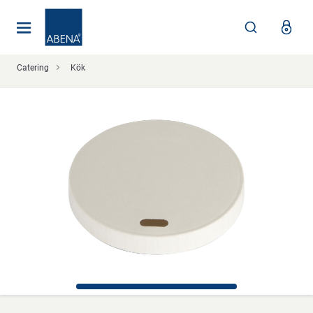
Huvudsaklig
Nav
Sidfot
Catering
Kök