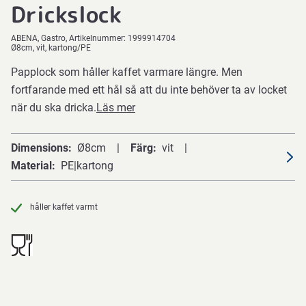
Drickslock
ABENA
Gastro
Artikelnummer:
1999914704
Ø8cm, vit, kartong/PE
Papplock som håller kaffet varmare längre. Men
fortfarande med ett hål så att du inte behöver ta av locket
när du ska dricka.
Läs mer
Dimensions
Ø8cm
Färg
vit
Material
PE|kartong
håller kaffet varmt