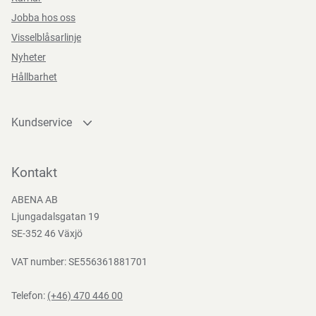
Jobba hos oss
Visselblåsarlinje
Nyheter
Hållbarhet
Kundservice
Kontakta oss
Bli kund
Kontakt
Bli e-handelskund
ABENA AB
Mediacenter
Ljungadalsgatan 19
Nedladdningar
SE-352 46 Växjö
VAT number: SE556361881701
Telefon:
(+46) 470 446 00