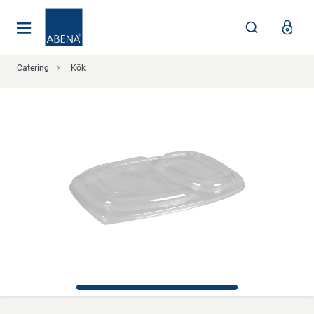
Huvudsaklig
Nav
Sidfot
Catering
Kök