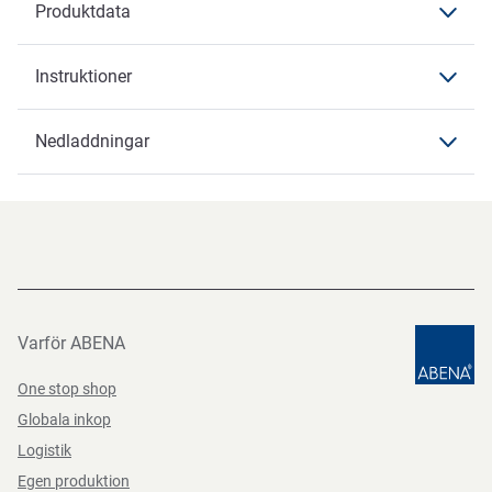
Produktdata
Beskrivning
Instruktioner
Produktdata
Produktdata
Nedladdningar
Varumärke
ABENA
Nedladdningar
Artikelbenämning
Väggdispenser för 35-71cl
Datablad
bägare
Datasheets 1000021063 SV-SE
PDF-fil
Funktioner
Till dryckesbägare
Varför ABENA
Produktbeskrivning
One stop shop
En justerbar dispenser som passar för bägare i storleken
Globala inkop
355–710ml (12–24 oz).
Logistik
Egen produktion