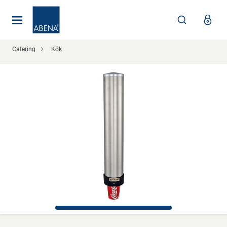
Huvudsaklig
Nav
Sidfot
Catering
Kök