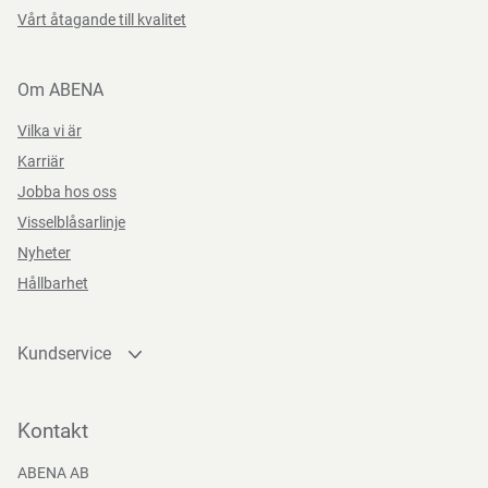
Vårt åtagande till kvalitet
Om ABENA
Vilka vi är
Karriär
Jobba hos oss
Visselblåsarlinje
Nyheter
Hållbarhet
Kundservice
Kontakta oss
Bli kund
Kontakt
Bli e-handelskund
ABENA AB
Mediacenter