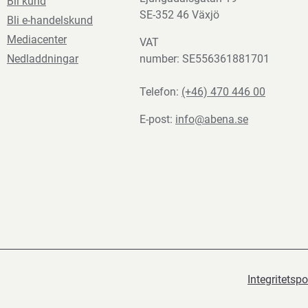
Bli kund
SE-352 46 Växjö
Bli e-handelskund
Mediacenter
VAT
Nedladdningar
number: SE556361881701
Telefon:
(+46) 470 446 00
E-post:
info@abena.se
Integritetspo