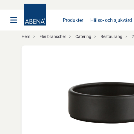
Huvudsaklig
Nav
Sidfot
Produkter
Hälso- och sjukvård
Hem
Fler branscher
Catering
Restaurang
2