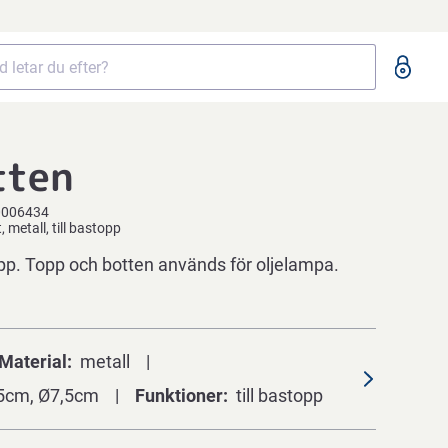
tten
0006434
 metall, till bastopp
opp. Topp och botten används för oljelampa.
Material
metall
5cm, Ø7,5cm
Funktioner
till bastopp