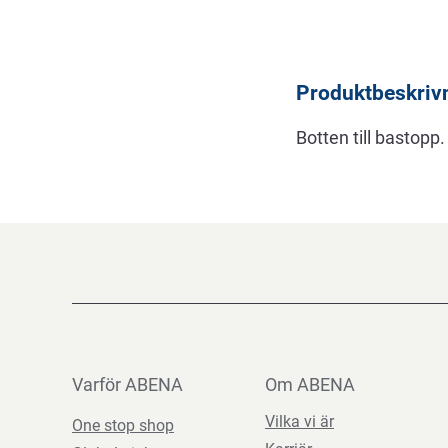
Beskrivning
Produktbeskriv
Botten till bastopp
Varför ABENA
Om ABENA
Vilka vi är
One stop shop