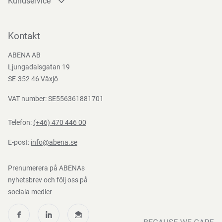
Kundservice
Kontakta oss
Bli kund
Kontakt
Bli e-handelskund
ABENA AB
Mediacenter
Ljungadalsgatan 19
Nedladdningar
SE-352 46 Växjö
VAT number: SE556361881701
Telefon:
(+46) 470 446 00
E-post:
info@abena.se
Prenumerera på ABENAs
nyhetsbrev och följ oss på
sociala medier