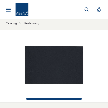
Huvudsaklig
Nav
Sidfot
Catering
Restaurang