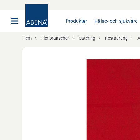
Huvudsaklig
Nav
Sidfot
Produkter
Hälso- och sjukvård
Hem
Fler branscher
Catering
Restaurang
A