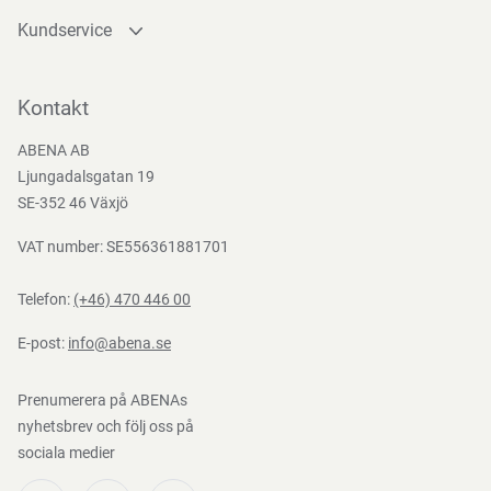
Kundservice
Kontakta oss
Bli kund
Kontakt
Bli e-handelskund
ABENA AB
Mediacenter
Ljungadalsgatan 19
Nedladdningar
SE-352 46 Växjö
VAT number: SE556361881701
Telefon:
(+46) 470 446 00
E-post:
info@abena.se
Prenumerera på ABENAs
nyhetsbrev och följ oss på
sociala medier