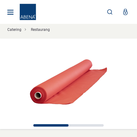
Huvudsaklig
Nav
Sidfot
Catering
Restaurang