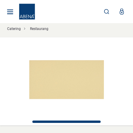
Huvudsaklig
Nav
Sidfot
Catering
Restaurang