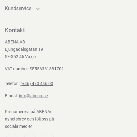
Kundservice
Kontakta oss
Bli kund
Kontakt
Bli e-handelskund
ABENA AB
Mediacenter
Ljungadalsgatan 19
Nedladdningar
SE-352 46 Växjö
VAT number: SE556361881701
Telefon:
(+46) 470 446 00
E-post:
info@abena.se
Prenumerera på ABENAs
nyhetsbrev och följ oss på
sociala medier