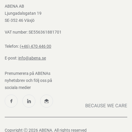
Bli e-handelskund
ABENA AB
Mediacenter
Ljungadalsgatan 19
Nedladdningar
SE-352 46 Växjö
VAT number: SE556361881701
Telefon:
(+46) 470 446 00
E-post:
info@abena.se
Prenumerera på ABENAs
nyhetsbrev och följ oss på
sociala medier
Copyright Ⓒ 2026 ABENA. All rights reserved