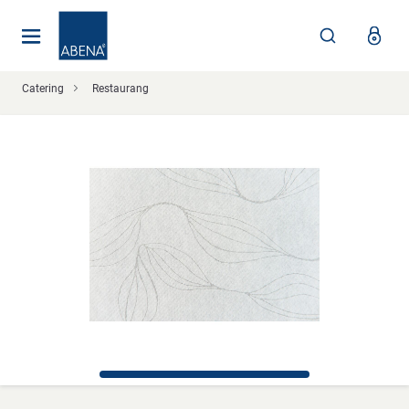
Huvudsaklig
Nav
Sidfot
Catering
Restaurang