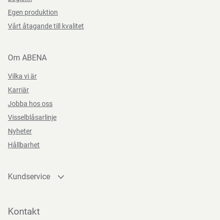
Kan återvinnas eller förbrännas.
Egen produktion
Vårt åtagande till kvalitet
Förvaringsinstruktioner
Om ABENA
Förvara rent och torrt.
Vilka vi är
Karriär
Jobba hos oss
Direktiv, förordningar och lagstiftning
Visselblåsarlinje
Nyheter
(EU) 2023/988
Hållbarhet
Kundservice
Kontakta oss
Bli kund
Kontakt