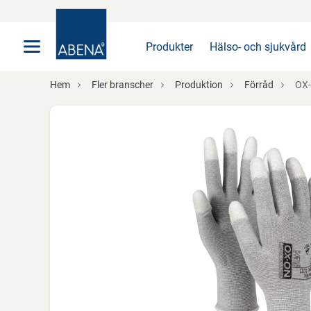
Huvudsaklig
Nav
Sidfot
Produkter
Hälso- och sjukvård
Hem
Fler branscher
Produktion
Förråd
OX-