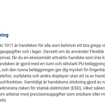
ning
ic 1011 är handsken för alla som behöver ett bra grepp v
ngsuppgifter och i lager. Oavsett om du använder Flexibl
r privat, får du en ekonomiskt attraktiv handske som int
Handsken är gjord med en tunn och slitstark PU-beläggnin
t, och den tunna beläggningen ger dig mycket fin fingerkä
lefon, surfplatta och andra displayer utan att ta av han
chfunktion. Samtidigt är handskens stickning gjord av ny
tt eliminera risken för statisk elektricitet (ESD), vilket säk
som arbetar med precisionsuppgifter som snickare eller m
nfri.