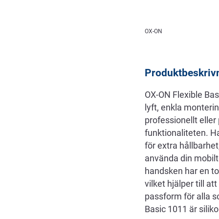
Beskrivning
OX-ON
Produktbeskriv
OX-ON Flexible Bas
lyft, enkla monteri
professionellt elle
funktionaliteten. 
för extra hållbarhe
använda din mobilte
handsken har en tou
vilket hjälper till a
passform för alla 
Basic 1011 är siliko