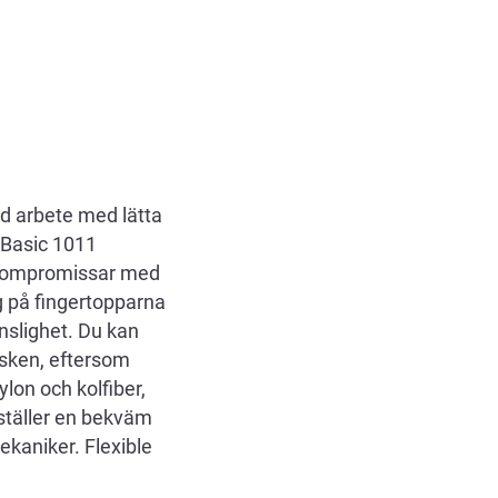
id arbete med lätta
e Basic 1011
e kompromissar med
g på fingertopparna
nslighet. Du kan
dsken, eftersom
lon och kolfiber,
erställer en bekväm
ekaniker. Flexible