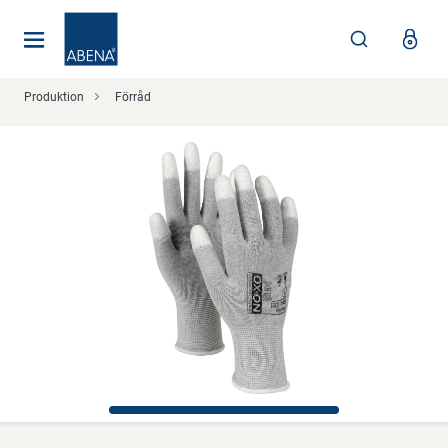
Huvudsaklig
Nav
Sidfot
Produktion
Förråd