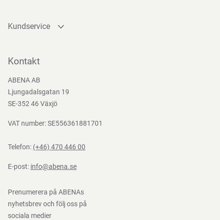
Kundservice
Teststandarder
Kontakta oss
Bli kund
Kontakt
Bli e-handelskund
ABENA AB
Mediacenter
Ljungadalsgatan 19
Nedladdningar
SE-352 46 Växjö
VAT number: SE556361881701
Telefon:
(+46) 470 446 00
E-post:
info@abena.se
Prenumerera på ABENAs
nyhetsbrev och följ oss på
sociala medier