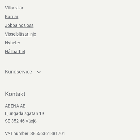
Vilka vi är
Karriär
Jobba hos oss
Visselblåsarlinje
Nyheter
Hållbarhet
Kundservice
Kontakta oss
Bli kund
Kontakt
Bli e-handelskund
ABENA AB
Mediacenter
Ljungadalsgatan 19
Nedladdningar
SE-352 46 Växjö
VAT number: SE556361881701