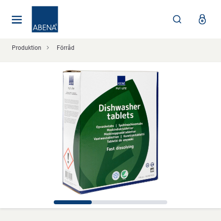
Huvudsaklig
Nav
Sidfot
Produktion
Förråd