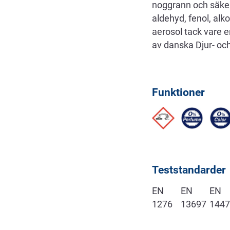
noggrann och säker
aldehyd, fenol, alk
aerosol tack vare e
av danska Djur- oc
Funktioner
Teststandarder
EN
EN
EN
1276
13697
1447