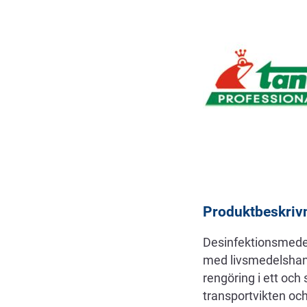
Beskrivning
Produktbeskriv
Desinfektionsmedel
med livsmedelshant
rengöring i ett oc
transportvikten oc