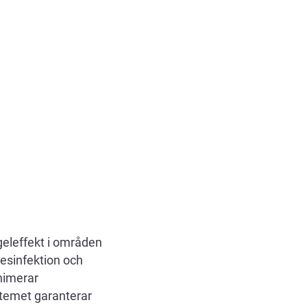
geleffekt i områden
esinfektion och
nimerar
stemet garanterar