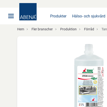
Huvudsaklig
Nav
Sidfot
Produkter
Hälso- och sjukvård
Hem
Fler branscher
Produktion
Förråd
Tana Pr