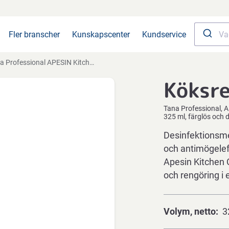
Fler branscher
Kunskapscenter
Kundservice
ofessional APESIN Kitchen, 325 ml, färglös och doftfri
Köksr
Tana Professional
A
325 ml, färglös och d
Desinfektionsme
och antimögelef
Apesin Kitchen Q
och rengöring i 
Volym, netto
3