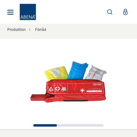
Huvudsaklig
Nav
Sidfot
Produktion
Förråd