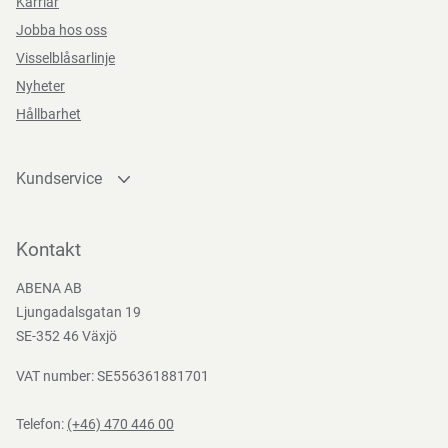
Karriär
Jobba hos oss
Visselblåsarlinje
Teststandarder
Nyheter
EN
Hållbarhet
12941:1998
Kundservice
Kontakta oss
Bli kund
Kontakt
Bli e-handelskund
ABENA AB
Mediacenter
Ljungadalsgatan 19
Nedladdningar
SE-352 46 Växjö
VAT number: SE556361881701
Telefon:
(+46) 470 446 00