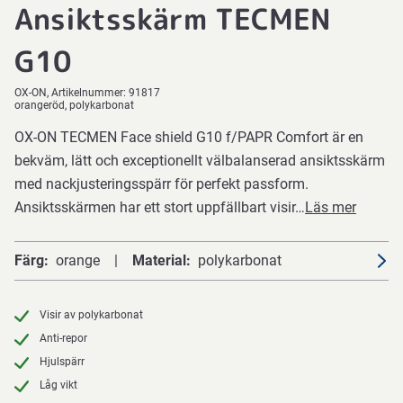
Ansiktsskärm TECMEN
G10
OX-ON
Artikelnummer:
91817
orangeröd, polykarbonat
OX-ON TECMEN Face shield G10 f/PAPR Comfort är en
bekväm, lätt och exceptionellt välbalanserad ansiktsskärm
med nackjusteringsspärr för perfekt passform.
Ansiktsskärmen har ett stort uppfällbart visir…
Läs mer
Färg
orange
Material
polykarbonat
Visir av polykarbonat
Anti-repor
Hjulspärr
Låg vikt