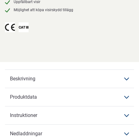
Uppfällbart visir
Möjlighet att köpa visirskydd tillägg
Beskrivning
Produktdata
Beskrivning
OX-ON
Instruktioner
Produktdata
Produktdata
Produktbeskrivning
Nedladdningar