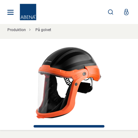
Huvudsaklig
Nav
Sidfot
Produktion
På golvet