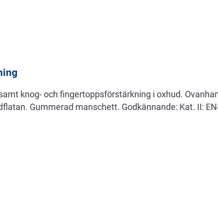
ning
amt knog- och fingertoppsförstärkning i oxhud. Ovanhan
ndflatan. Gummerad manschett. Godkännande: Kat. II: E