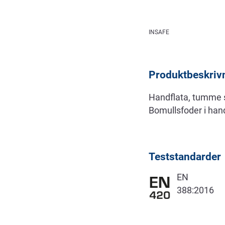
Beskrivning
INSAFE
Produktbeskriv
Handflata, tumme s
Bomullsfoder i ha
Teststandarder
EN
388:2016