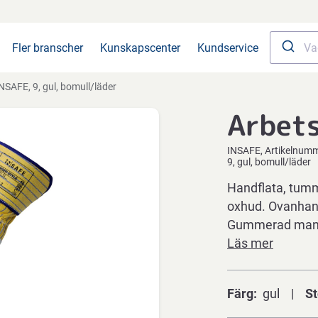
Fler branscher
Kunskapscenter
Kundservice
NSAFE, 9, gul, bomull/läder
Arbet
INSAFE
Artikelnum
9, gul, bomull/läder
Handflata, tumm
oxhud. Ovanhand
Gummerad mansc
Läs mer
Färg
gul
St