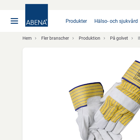
Huvudsaklig
Nav
Sidfot
Produkter
Hälso- och sjukvård
Hem
Fler branscher
Produktion
På golvet
I