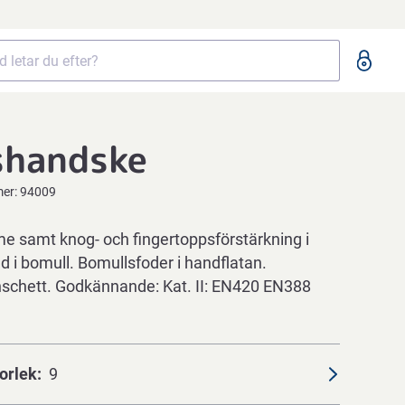
shandske
mer:
94009
e samt knog- och fingertoppsförstärkning i
 i bomull. Bomullsfoder i handflatan.
hett. Godkännande: Kat. II: EN420 EN388
orlek
9