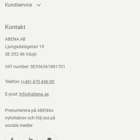
Kundservice
Kontakta oss
Bli kund
Kontakt
Bli e-handelskund
ABENA AB
Mediacenter
Ljungadalsgatan 19
Nedladdningar
SE-352 46 Växjö
VAT number: SE556361881701
Telefon:
(+46) 470 446 00
E-post:
info@abena.se
Prenumerera på ABENAs
nyhetsbrev och följ oss på
sociala medier