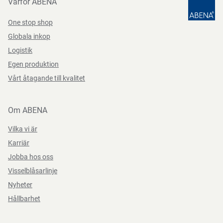
Varför ABENA
Färg
röd
EN
One stop shop
Funktioner
kardborrstängning, andas
388:2016
Globala inkop
Logistik
Storlek
9
Egen produktion
Vårt åtagande till kvalitet
Om ABENA
Vilka vi är
Karriär
Jobba hos oss
Visselblåsarlinje
Nyheter
Hållbarhet