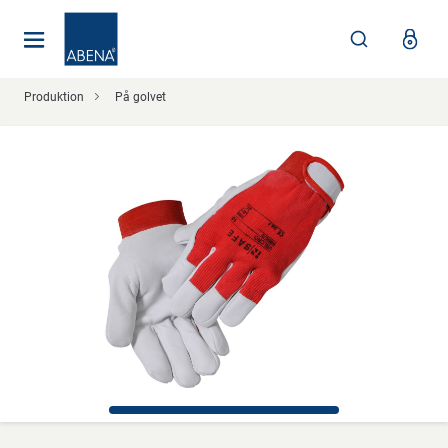
Huvudsaklig
Nav
Sidfot
Produktion
På golvet