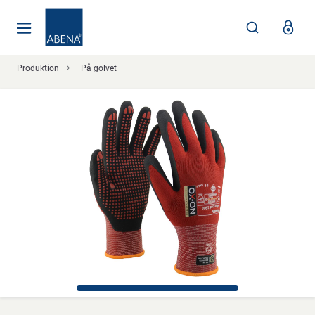
Huvudsaklig
Nav
Sidfot
Produktion
På golvet