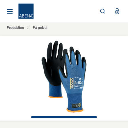
Huvudsaklig
Nav
Sidfot
Produktion
På golvet