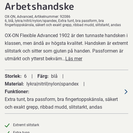
Arbetshandske
OX-ON
Advanced
Artikelnummer:
92086
6, blå, lykra/nitril/nylon/spandex, Extra tunt, bra passform, bra
fingertoppskänsla, säkert och exakt grepp, ribbad mudd, slitstarkt, andas
OX-ON Flexible Advanced 1902 är den tunnaste handsken i
klassen, men ändå av högsta kvalitet. Handsken är extremt
slitstark och sitter som gjuten på handen. Passformen är
utmärkt och ytterst bekväm…
Läs mer
Storlek
6
Färg
blå
Material
lykra|nitril|nylon|spandex
Funktioner
Extra tunt, bra passform, bra fingertoppskänsla, säkert
och exakt grepp, ribbad mudd, slitstarkt, andas
Extremt slitstark
Extra tunn