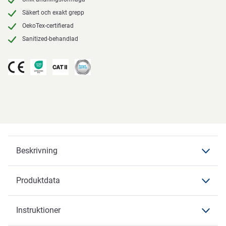
Säkert och exakt grepp
OekoTex-certifierad
Sanitized-behandlad
Beskrivning
Produktdata
Beskrivning
OX-ON
Instruktioner
Produktdata