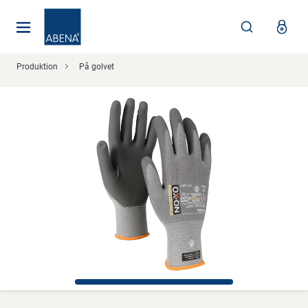
Huvudsaklig
Nav
Sidfot
Produktion
På golvet