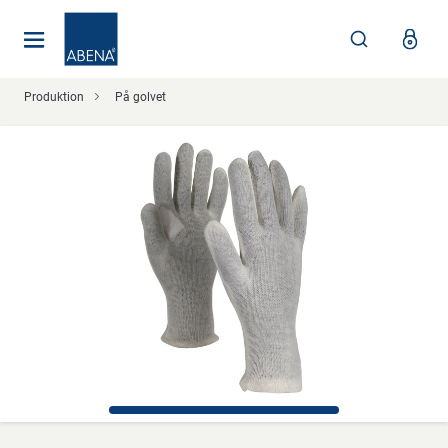
Huvudsaklig
Nav
Sidfot
Produktion
På golvet