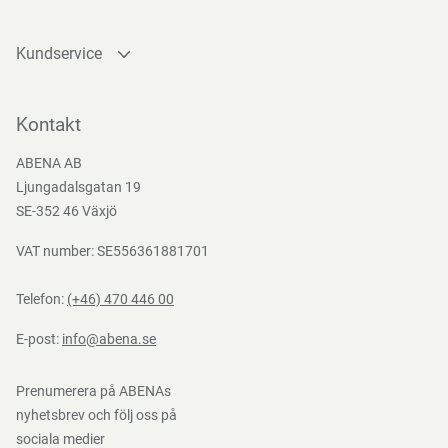
Kundservice
Kontakta oss
Bli kund
Kontakt
Bli e-handelskund
ABENA AB
Mediacenter
Ljungadalsgatan 19
Nedladdningar
SE-352 46 Växjö
VAT number: SE556361881701
Telefon:
(+46) 470 446 00
E-post:
info@abena.se
Prenumerera på ABENAs
nyhetsbrev och följ oss på
sociala medier