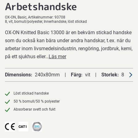
Arbetshandske
OX-ON
Basic
Artikelnummer:
93708
8, vit, bomull/polyester, Innerhandske, löst stickad
OX-ON Knitted Basic 13000 är en bekväm stickad handske
som du också kan bära under andra handskar, t.ex. när du
arbetar inom livsmedelsindustrin, rengöring, jordbruk, kemi,
på ett sjukhus eller…
Läs mer
Dimensions
240x80mm
Färg
vit
Storlek
8
Löst stickad handske
50 % bomull/50 % polyester
Absorberar svett och fukt