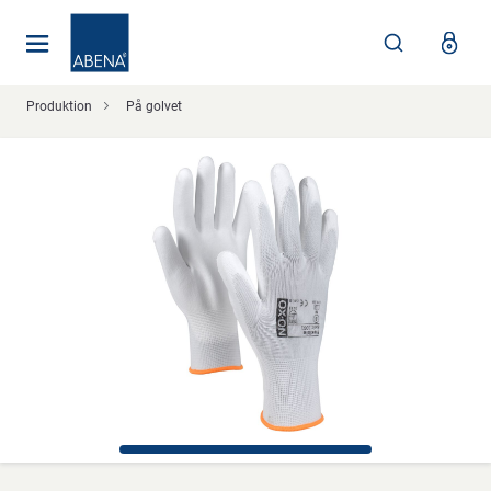
Huvudsaklig
Nav
Sidfot
Produktion
På golvet