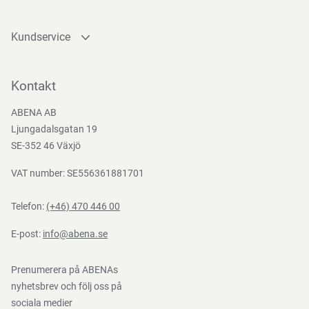
Kundservice
Kontakta oss
Bli kund
Kontakt
Bli e-handelskund
ABENA AB
Mediacenter
Ljungadalsgatan 19
Nedladdningar
SE-352 46 Växjö
VAT number: SE556361881701
Telefon:
(+46) 470 446 00
E-post:
info@abena.se
Prenumerera på ABENAs
nyhetsbrev och följ oss på
sociala medier