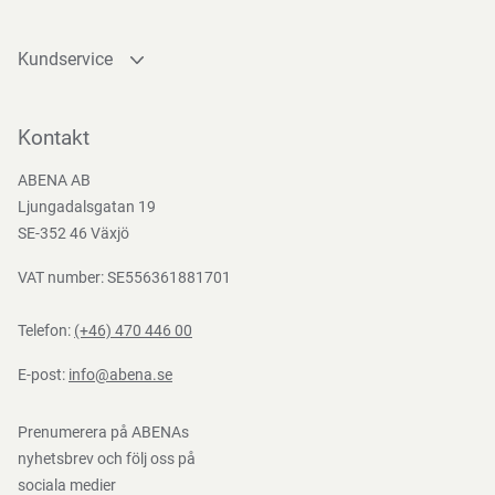
Kundservice
Kontakta oss
Bli kund
Kontakt
Bli e-handelskund
ABENA AB
Mediacenter
Ljungadalsgatan 19
Nedladdningar
SE-352 46 Växjö
VAT number: SE556361881701
Telefon:
(+46) 470 446 00
E-post:
info@abena.se
Prenumerera på ABENAs
nyhetsbrev och följ oss på
sociala medier