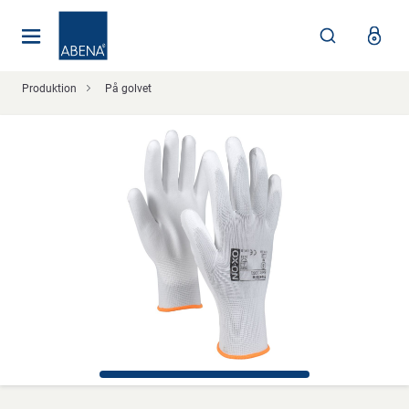
Huvudsaklig
Nav
Sidfot
Produktion
På golvet