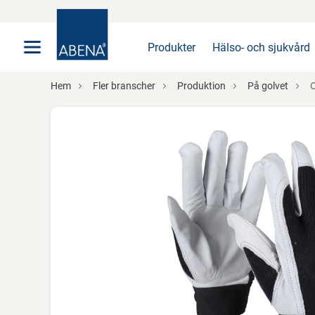
Huvudsaklig
Nav
Sidfot
Produkter
Hälso- och sjukvård
Hem
Fler branscher
Produktion
På golvet
OX-