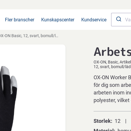
Fler branscher
Kunskapscenter
Kundservice
ON Basic, 12, svart, bomull/läder/lykra/nylon/polyester/spandex, kardborrestängning
Arbet
OX-ON
Basic
Artik
12, svart, bomull/lä
OX-ON Worker Ba
för dig som arbe
arbeten inom ind
polyester, vilket
Storlek
12
Material
bomul