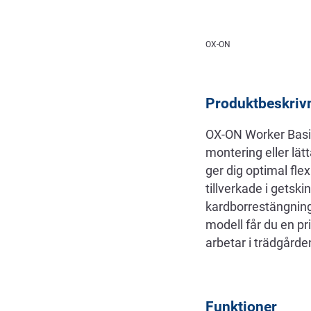
Beskrivning
OX-ON
Produktbeskriv
OX-ON Worker Basic
montering eller lätt
ger dig optimal fle
tillverkade i getsk
kardborrestängning
modell får du en p
arbetar i trädgårde
Funktioner