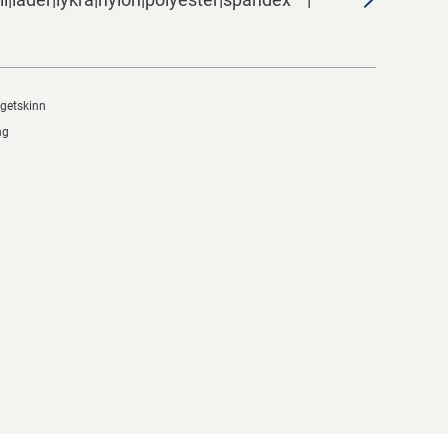
 getskinn
ng