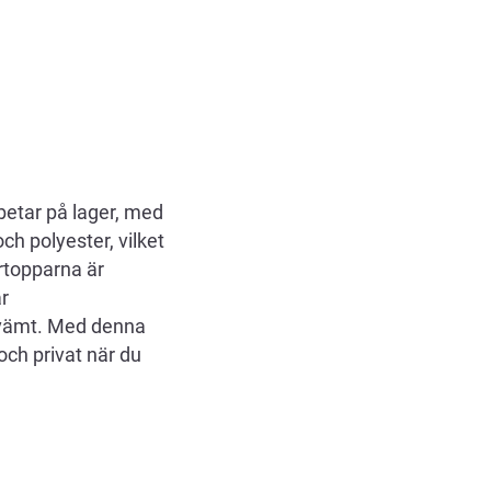
betar på lager, med
ch polyester, vilket
rtopparna är
ar
ekvämt. Med denna
ch privat när du