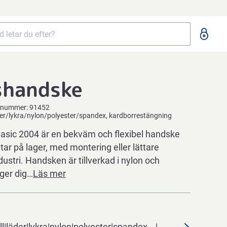
shandske
elnummer:
91452
der/lykra/nylon/polyester/spandex, kardborrestängning
sic 2004 är en bekväm och flexibel handske
tar på lager, med montering eller lättare
ustri. Handsken är tillverkad i nylon och
 ger dig…
Läs mer
l|läder|lykra|nylon|polyester|spandex