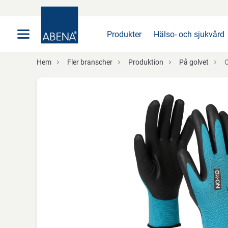
Huvudsaklig
Nav
Sidfot
Produkter
Hälso- och sjukvård
Hem
Fler branscher
Produktion
På golvet
O