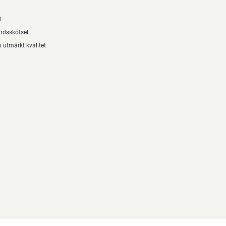
d
årdsskötsel
 utmärkt kvalitet