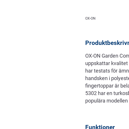
Beskrivning
OX-ON
Produktbeskriv
OX-ON Garden Comfo
uppskattar kvalite
har testats för äm
handsken i polyest
fingertoppar är be
5302 har en turko
populära modellen 
Funktioner