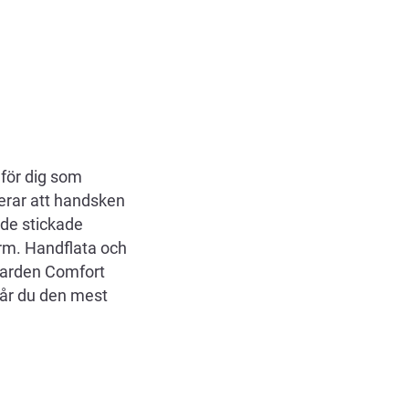
för dig som
erar att handsken
ade stickade
orm. Handflata och
Garden Comfort
år du den mest