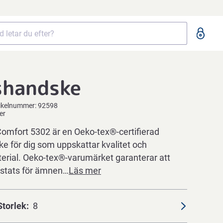
shandske
ikelnummer:
92598
er
mfort 5302 är en Oeko-tex®-certifierad
e för dig som uppskattar kvalitet och
terial. Oeko-tex®-varumärket garanterar att
estats för ämnen…
Läs mer
Storlek
8