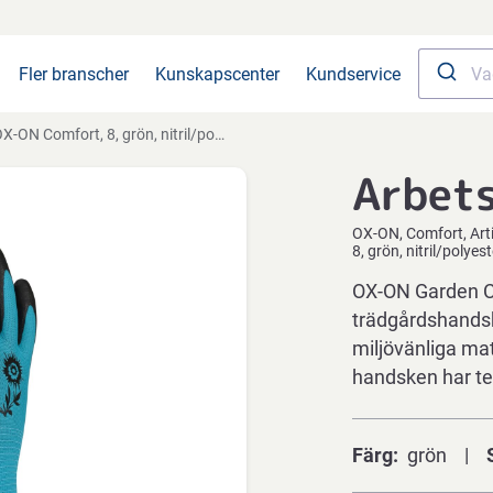
Fler branscher
Kunskapscenter
Kundservice
X-ON Comfort, 8, grön, nitril/polyester
Arbet
OX-ON
Comfort
Art
8, grön, nitril/polyest
OX-ON Garden Co
trädgårdshandsk
miljövänliga ma
handsken har t
Färg
grön