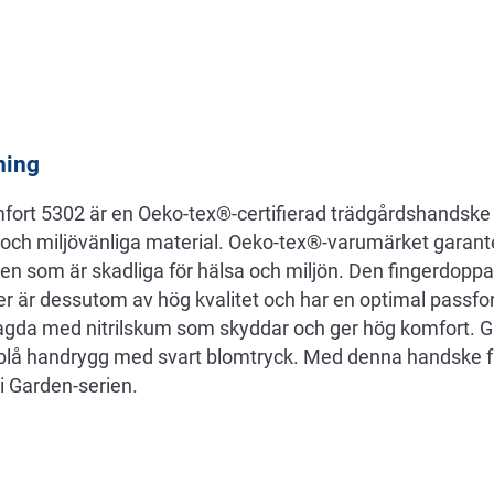
ning
rt 5302 är en Oeko-tex®-certifierad trädgårdshandske 
t och miljövänliga material. Oeko-tex®-varumärket garant
nen som är skadliga för hälsa och miljön. Den fingerdopp
er är dessutom av hög kvalitet och har en optimal passf
lagda med nitrilskum som skyddar och ger hög komfort. 
sblå handrygg med svart blomtryck. Med denna handske f
i Garden-serien.