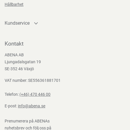
Hållbarhet
Teststandarder
Kundservice
EN
388:2016
Kontakta oss
Bli kund
Kontakt
Bli e-handelskund
ABENA AB
Mediacenter
Ljungadalsgatan 19
Nedladdningar
SE-352 46 Växjö
VAT number: SE556361881701
Telefon:
(+46) 470 446 00
E-post:
info@abena.se
Prenumerera på ABENAs
nyhetsbrev och följ oss på