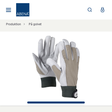
Huvudsaklig
Nav
Sidfot
Produktion
På golvet