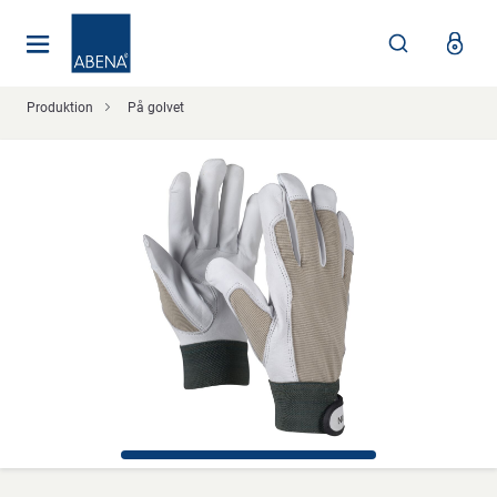
Huvudsaklig
Nav
Sidfot
Produktion
På golvet