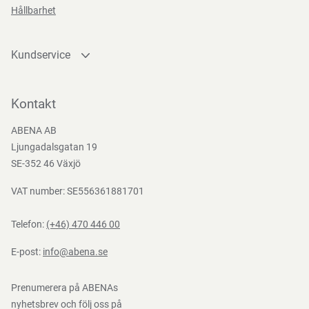
Hållbarhet
Teststandarder
Kundservice
EN
388:2016
Kontakta oss
Bli kund
Kontakt
Bli e-handelskund
ABENA AB
Mediacenter
Ljungadalsgatan 19
Nedladdningar
SE-352 46 Växjö
VAT number: SE556361881701
Telefon:
(+46) 470 446 00
E-post:
info@abena.se
Prenumerera på ABENAs
nyhetsbrev och följ oss på