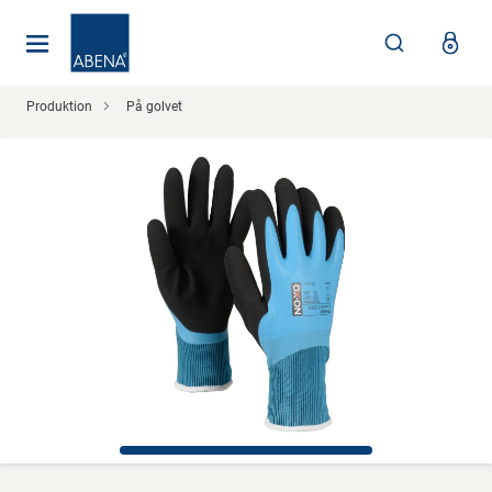
Huvudsaklig
Nav
Sidfot
Produktion
På golvet