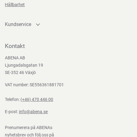
Hållbarhet
Teststandarder
EN
Kundservice
388:2016
Kontakta oss
Bli kund
Kontakt
Bli e-handelskund
ABENA AB
Mediacenter
Ljungadalsgatan 19
Nedladdningar
SE-352 46 Växjö
VAT number: SE556361881701
Telefon:
(+46) 470 446 00
E-post:
info@abena.se
Prenumerera på ABENAs
nyhetsbrev och följ oss på