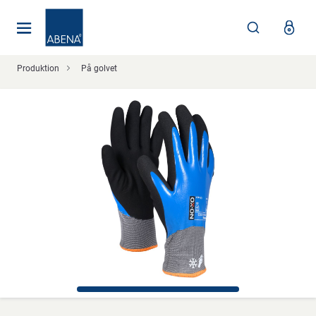
Huvudsaklig
Nav
Sidfot
Produktion
På golvet