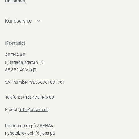
Hållbarhet
EN
388:2016
Kundservice
Kontakta oss
Bli kund
Kontakt
Bli e-handelskund
ABENA AB
Mediacenter
Ljungadalsgatan 19
Nedladdningar
SE-352 46 Växjö
VAT number: SE556361881701
Telefon:
(+46) 470 446 00
E-post:
info@abena.se
Prenumerera på ABENAs
nyhetsbrev och följ oss på