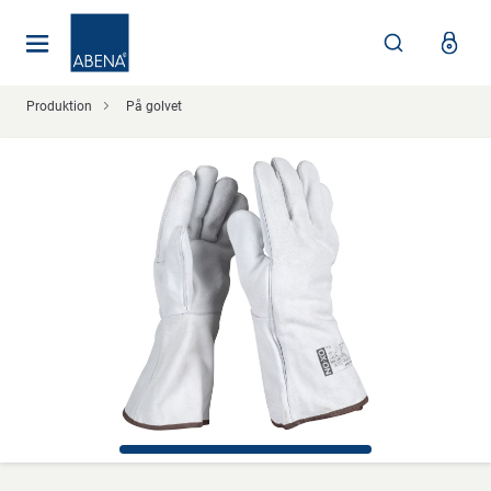
Huvudsaklig
Nav
Sidfot
Produktion
På golvet