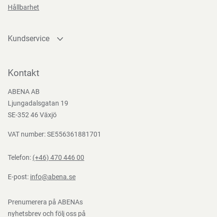
Teststandarder
Hållbarhet
EN
388:2016
Kundservice
Kontakta oss
Bli kund
Kontakt
Bli e-handelskund
ABENA AB
Mediacenter
Ljungadalsgatan 19
Nedladdningar
SE-352 46 Växjö
VAT number: SE556361881701
Telefon:
(+46) 470 446 00
E-post:
info@abena.se
Prenumerera på ABENAs
nyhetsbrev och följ oss på