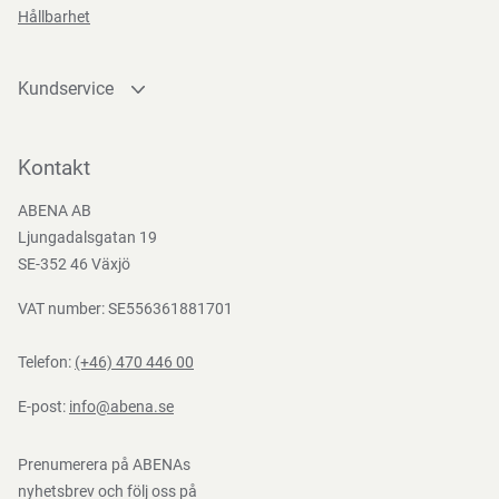
Hållbarhet
Kundservice
Kontakta oss
Bli kund
Kontakt
Bli e-handelskund
ABENA AB
Mediacenter
Ljungadalsgatan 19
Nedladdningar
SE-352 46 Växjö
VAT number: SE556361881701
Telefon:
(+46) 470 446 00
E-post:
info@abena.se
Prenumerera på ABENAs
nyhetsbrev och följ oss på