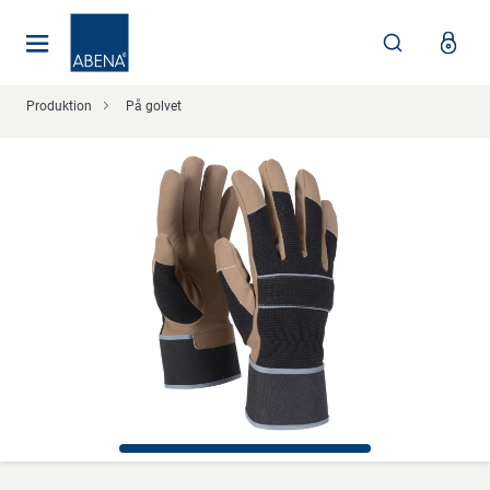
Huvudsaklig
Nav
Sidfot
Produktion
På golvet