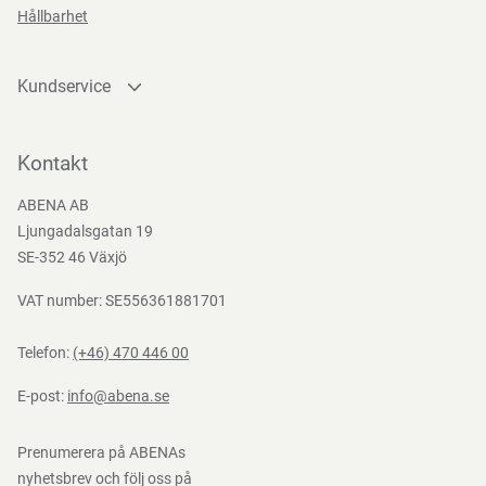
EN
Hållbarhet
388:2016
Kundservice
Kontakta oss
Bli kund
Kontakt
Bli e-handelskund
ABENA AB
Mediacenter
Ljungadalsgatan 19
Nedladdningar
SE-352 46 Växjö
VAT number: SE556361881701
Telefon:
(+46) 470 446 00
E-post:
info@abena.se
Prenumerera på ABENAs
nyhetsbrev och följ oss på