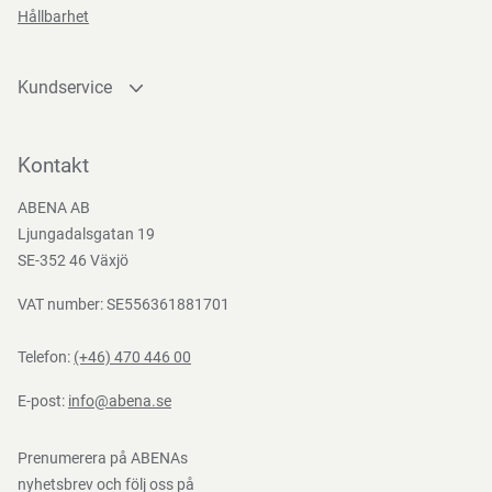
Hållbarhet
EN
388:2016
Kundservice
Kontakta oss
Bli kund
Kontakt
Bli e-handelskund
ABENA AB
Mediacenter
Ljungadalsgatan 19
Nedladdningar
SE-352 46 Växjö
VAT number: SE556361881701
Telefon:
(+46) 470 446 00
E-post:
info@abena.se
Prenumerera på ABENAs
nyhetsbrev och följ oss på