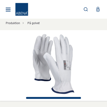
Huvudsaklig
Nav
Sidfot
Produktion
På golvet