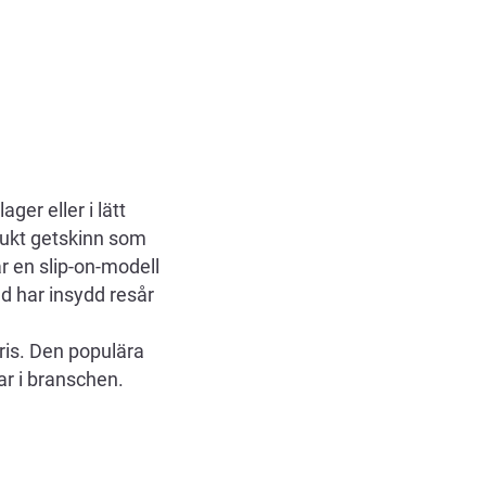
er eller i lätt
mjukt getskinn som
r en slip-on-modell
d har insydd resår
ris. Den populära
r i branschen.