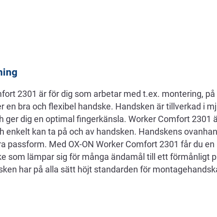
ning
t 2301 är för dig som arbetar med t.ex. montering, på lag
r en bra och flexibel handske. Handsken är tillverkad i 
ch ger dig en optimal fingerkänsla. Worker Comfort 2301 ä
ch enkelt kan ta på och av handsken. Handskens ovanhan
bra passform. Med OX-ON Worker Comfort 2301 får du en
e som lämpar sig för många ändamål till ett förmånligt p
en har på alla sätt höjt standarden för montagehandska