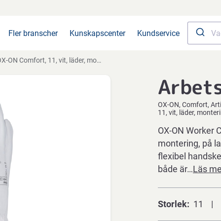
Fler branscher
Kunskapscenter
Kundservice
X-ON Comfort, 11, vit, läder, montering
Arbet
OX-ON
Comfort
Art
11, vit, läder, monter
OX-ON Worker Co
montering, på la
flexibel handske
både är…
Läs me
Storlek
11