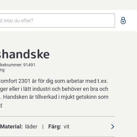
shandske
ikelnummer:
91491
ing
mfort 2301 är för dig som arbetar med t.ex.
ger eller i lätt industri och behöver en bra och
. Handsken är tillverkad i mjukt getskinn som
r
Material
läder
Färg
vit