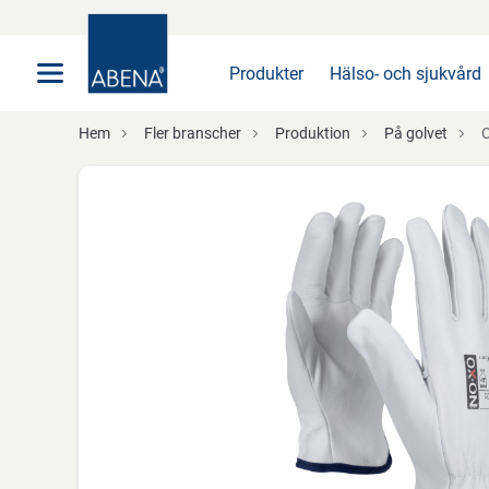
Huvudsaklig
Nav
Sidfot
Produkter
Hälso- och sjukvård
Hem
Fler branscher
Produktion
På golvet
O