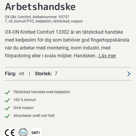
Arbetshandske
OX-ON
Comfort
Artikelnummer:
93757
7, vit, bomull/PVC, kedjesöm, tätstickad, noppor
OX-ON Knitted Comfort 13302 är en tätstickad handske
med kedjesöm för dig som behöver god fingertoppskänsla
när du arbetar med montering, inom industri, med
förpackning eller i svala miljöer. Handsken…
Läs mer
Färg
vit
Storlek
7
Tätstickad handske med kedjesöm
100 % bomull
Små noppor
Absorberar svett och fukt