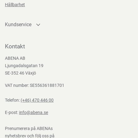
Hållbarhet
Kundservice
Kontakta oss
Bli kund
Kontakt
Bli e-handelskund
ABENA AB
Mediacenter
Ljungadalsgatan 19
Nedladdningar
SE-352 46 Växjö
VAT number: SE556361881701
Telefon:
(+46) 470 446 00
E-post:
info@abena.se
Prenumerera på ABENAs
nyhetsbrev och följ oss på